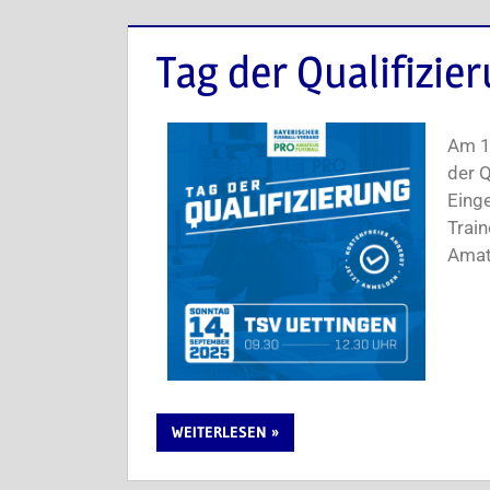
Tag der Qualifizie
Am 1
der Q
Einge
Train
Amat
WEITERLESEN