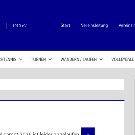
n
Start
Vereinsleitung
Vereinsi
1910 e.V.
CHTENNIS
TURNEN
WANDERN / LAUFEN
VOLLEYBALL
×
llcampt 2026 ist leider abgelaufen.