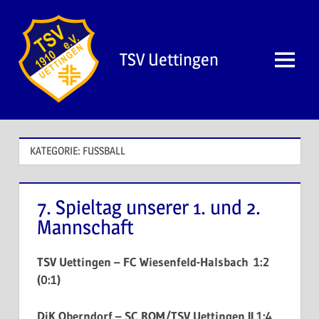
Zum
Inhalt
springen
TSV Uettingen
Menü
KATEGORIE:
FUSSBALL
7. Spieltag unserer 1. und 2.
Mannschaft
TSV Uettingen – FC Wiesenfeld-Halsbach 1:2
(0:1)
DjK Oberndorf – SC ROM/TSV Uettingen II 1:4