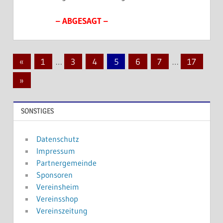
– ABGESAGT –
Seitennummerierung
Vorherige
«
1
…
3
4
5
6
7
…
17
der
Beiträge
Nächste
»
Beiträge
Beiträge
SONSTIGES
Datenschutz
Impressum
Partnergemeinde
Sponsoren
Vereinsheim
Vereinsshop
Vereinszeitung