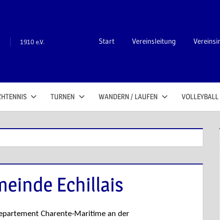
n
Start
Vereinsleitung
Vereinsi
1910 e.V.
CHTENNIS
TURNEN
WANDERN / LAUFEN
VOLLEYBALL
einde Echillais
 Departement Charente-Maritime an der