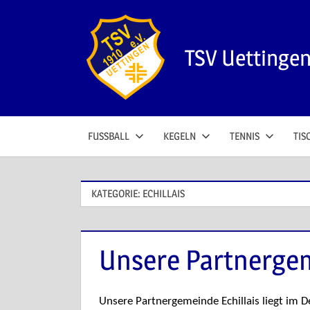
Zum
Inhalt
springen
TSV Uettinge
FUSSBALL
KEGELN
TENNIS
TIS
KATEGORIE:
ECHILLAIS
Unsere Partnergem
Unsere Partnergemeinde Echillais liegt im