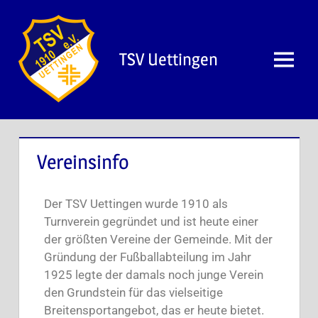
TSV Uettingen
Vereinsinfo
Der TSV Uettingen wurde 1910 als
Turnverein gegründet und ist heute einer
der größten Vereine der Gemeinde. Mit der
Gründung der Fußballabteilung im Jahr
1925 legte der damals noch junge Verein
den Grundstein für das vielseitige
Breitensportangebot, das er heute bietet.