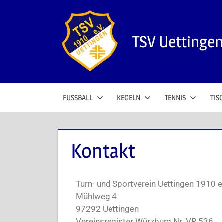
TSV Uettinge
FUSSBALL
KEGELN
TENNIS
TIS
Kontakt
Turn- und Sportverein Uettingen 1910 e
Mühlweg 4
97292 Uettingen
Vereinsregister Würzburg Nr. VR 536