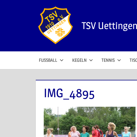
Zum
Inhalt
springen
TSV Uettinge
FUSSBALL
KEGELN
TENNIS
TIS
IMG_4895