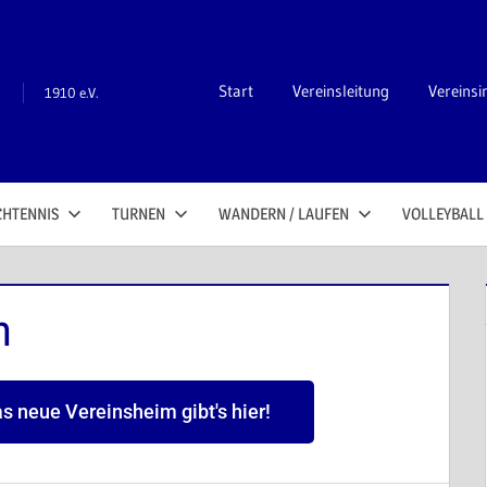
n
Start
Vereinsleitung
Vereinsi
1910 e.V.
CHTENNIS
TURNEN
WANDERN / LAUFEN
VOLLEYBALL
m
as neue Vereinsheim gibt's hier!