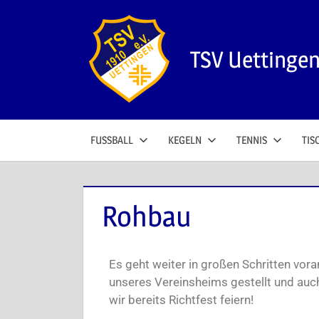
TSV Uettinge
FUSSBALL
KEGELN
TENNIS
TIS
Rohbau
Es geht weiter in großen Schritten vor
unseres Vereinsheims gestellt und auc
wir bereits Richtfest feiern!